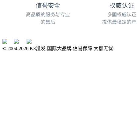
© 2004-
2026
K8凯发-国际大品牌 信誉保障 大额无忧