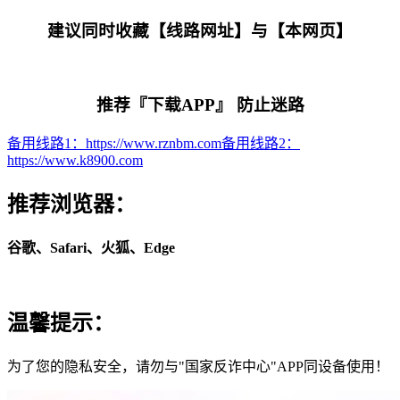
建议同时收藏【线路网址】与【本网页】
推荐『下载APP』 防止迷路
备用线路
1
：
https://www.rznbm.com
备用线路
2
：
https://www.k8900.com
推荐浏览器：
谷歌、Safari、火狐、Edge
温馨提示：
为了您的隐私安全，请勿与"国家反诈中心"APP同设备使用！