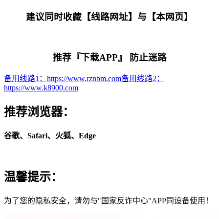
建议同时收藏【线路网址】与【本网页】
推荐『下载APP』 防止迷路
备用线路
1
：
https://www.rznbm.com
备用线路
2
：
https://www.k8900.com
推荐浏览器：
谷歌、Safari、火狐、Edge
温馨提示：
为了您的隐私安全，请勿与"国家反诈中心"APP同设备使用！