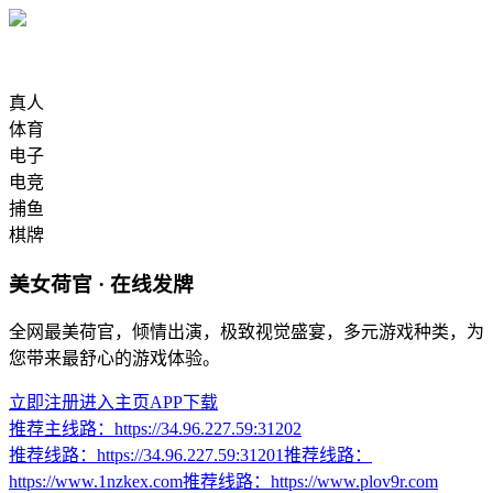
真人
体育
电子
电竞
捕鱼
棋牌
美女荷官 · 在线发牌
全网最美荷官，倾情出演，极致视觉盛宴，多元游戏种类，为
您带来最舒心的游戏体验。
立即注册
进入主页
APP下载
推荐主线路：
https://34.96.227.59:31202
推荐线路：
https://34.96.227.59:31201
推荐线路：
https://www.1nzkex.com
推荐线路：
https://www.plov9r.com