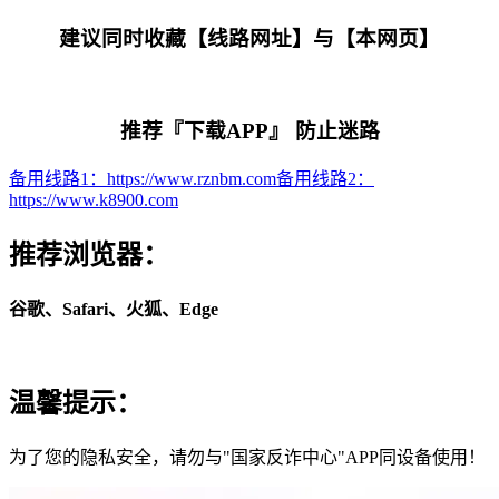
建议同时收藏【线路网址】与【本网页】
推荐『下载APP』 防止迷路
备用线路
1
：
https://www.rznbm.com
备用线路
2
：
https://www.k8900.com
推荐浏览器：
谷歌、Safari、火狐、Edge
温馨提示：
为了您的隐私安全，请勿与"国家反诈中心"APP同设备使用！